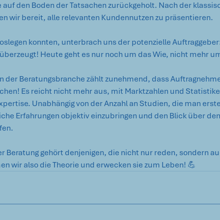
auf den Boden der Tatsachen zurückgeholt. Nach der klassis
n wir bereit, alle relevanten Kundennutzen zu präsentieren. 
 loslegen konnten, unterbrach uns der potenzielle Auftraggeber
a überzeugt! Heute geht es nur noch um das Wie, nicht mehr u
 In der Beratungsbranche zählt zunehmend, dass Auftragnehmer
hen! Es reicht nicht mehr aus, mit Marktzahlen und Statistiken
pertise. Unabhängig von der Anzahl an Studien, die man erstellt
che Erfahrungen objektiv einzubringen und den Blick über den 
fen.
er Beratung gehört denjenigen, die nicht nur reden, sondern au
n wir also die Theorie und erwecken sie zum Leben! 💪