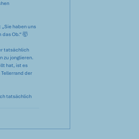
chen 
: „Sie haben uns 
m das Ob.“ 🤯
 tatsächlich 
 zu jonglieren. 
 hat, ist es 
Tellerrand der 
ch tatsächlich 