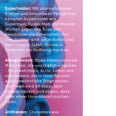
Superhelden:
Mit übernatürlichen
Kräften und besonderen Fähigkeiten
kämpfen Superhelden wie
Superman, Spider-Man und Wonder
Woman gegen das Böse und
beschützen die Schwachen. Ihre
Geschichten sind voller Action und
heldenhafter Taten, die sie zu
Symbolen der Hoffnung machen.
Alltagshelden:
Diese Helden sind die
Menschen, die uns täglich umgeben
- Feuerwehrleute, Ärzte, Lehrer und
viele andere, die in ihren Berufen
außergewöhnliche Dinge leisten.
Ihre Taten sind oft klein, aber
bedeutungsvoll und zeigen, dass
jeder einen Unterschied machen
kann.
Antihelden:
Charaktere wie