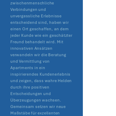
zwischenmenschliche
Verbindungen und
unvergessliche Erlebnisse
entscheidend sind, haben wir
einen Ort geschaffen, an dem
jeder Kunde wie ein geschätzter
Freund behandelt wird. Mit
innovativen Ansätzen
verwandeln wir die Beratung
und Vermittlung von
Apartments in ein
inspirierendes Kundenerlebnis
und zeigen, dass wahre Helden
durch ihre positiven
Entscheidungen und
Überzeugungen wachsen.
Gemeinsam setzen wir neue
Maßstäbe für exzellenten