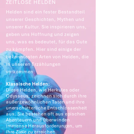
ZEITLOSE HELDEN
Helden sind ein fester Bestandteil
unserer Geschichten, Mythen und
unserer Kultur. Sie inspirieren uns,
geben uns Hoffnung und zeigen
uns, was es bedeutet, für das Gute
zu kämpfen. Hier sind einige der
bekanntesten Arten von Helden, die
in unseren Erzählungen
vorkommen:
Klassische Helden:
Diese Helden, wie Herkules oder
Odysseus, zeichnen sich durch ihre
außergewöhnlichen Taten und ihre
unerschütterliche Entschlossenheit
aus. Sie bestehen oft aus epischen
Abenteuern und überwinden
immense Herausforderungen, um
ihre Ziele zu erreichen.