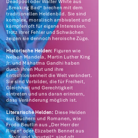
Deadpool oder Walter White aus
„Breaking Bad“ brechen mit dem
traditionellen Heldenbild. Sie sind
komplex, moralisch ambivalent und
kämpfen oft für eigene Interessen.
Trotz ihrer Fehler und Schwächen
zeigen sie dennoch heroische Züge.
Historische Helden:
Figuren wie
Nelson Mandela, Martin Luther King
Jr. und Mahatma Gandhi haben
durch ihren Mut und ihre
Entschlossenheit die Welt verändert.
Sie sind Vorbilder, die für Freiheit,
Gleichheit und Gerechtigkeit
eintreten und uns daran erinnern,
dass Veränderung möglich ist.
Literarische Helden:
Diese Helden
aus Büchern und Romanen, wie
Frodo Beutlin aus „Der Herr der
Ringe“ oder Elizabeth Bennet aus
„Stolz und Vorurteil“, sind oft