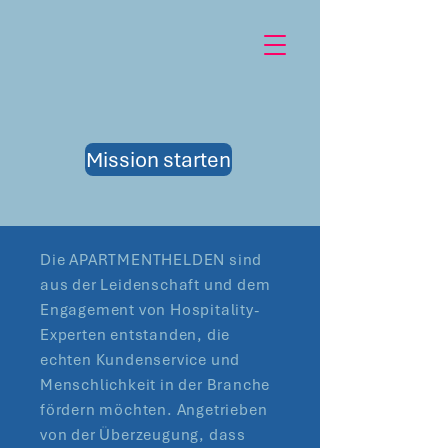
Mission starten
Die APARTMENTHELDEN sind
aus der Leidenschaft und dem
Engagement von Hospitality-
Experten entstanden, die
echten Kundenservice und
Menschlichkeit in der Branche
fördern möchten. Angetrieben
von der Überzeugung, dass