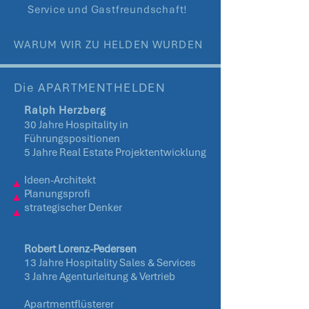
Service und Gastfreundschaft!
WARUM WIR ZU HELDEN WURDEN
Die APARTMENTHELDEN
Ralph Herzberg
30 Jahre Hospitality in
Führungspositionen
5 Jahre Real Estate Projektentwicklung
Ideen-Architekt
Planungsprofi
strategischer Denker
Robert Lorenz-Pedersen
13 Jahre Hospitality Sales & Services
3 Jahre Agenturleitung & Vertrieb
Apartmentflüsterer