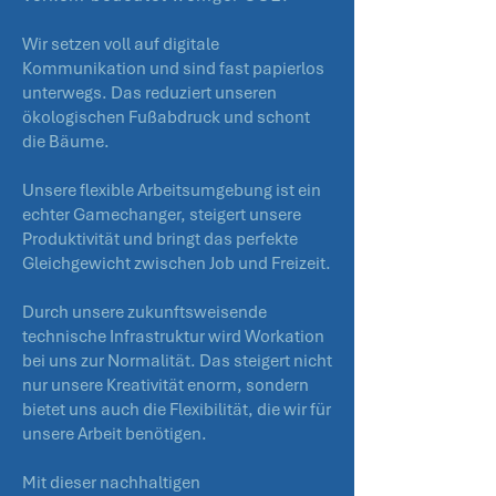
Wir setzen voll auf digitale
Kommunikation und sind fast papierlos
unterwegs. Das reduziert unseren
ökologischen Fußabdruck und schont
die Bäume.
Unsere flexible Arbeitsumgebung ist ein
echter Gamechanger, steigert unsere
Produktivität und bringt das perfekte
Gleichgewicht zwischen Job und Freizeit.
Durch unsere zukunftsweisende
technische Infrastruktur wird Workation
bei uns zur Normalität. Das steigert nicht
nur unsere Kreativität enorm, sondern
bietet uns auch die Flexibilität, die wir für
unsere Arbeit benötigen.
Mit dieser nachhaltigen