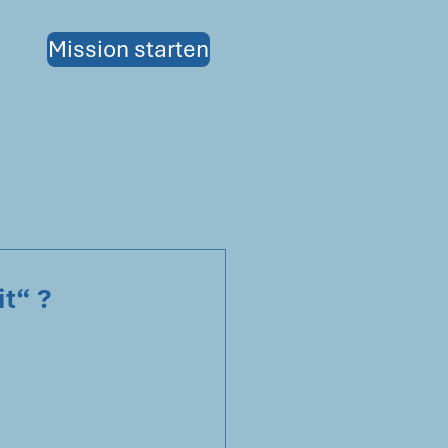
Mission starten
t“ ?