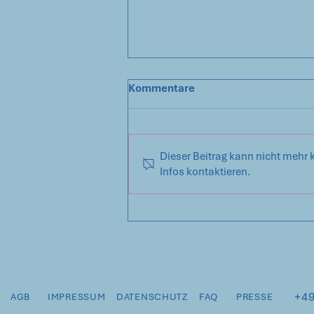
Kommentare
Dieser Beitrag kann nicht mehr 
Infos kontaktieren.
🍅 Morgen ist der 8.8. - Tag
der Tomate! Zeit, einer
echten Heldin des Alltags zu
huldigen.
+49
AGB
IMPRESSUM
DATENSCHUTZ
FAQ
PRESSE