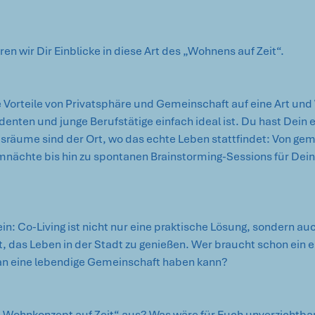
n wir Dir Einblicke in diese Art des „Wohnens auf Zeit“.
e Vorteile von Privatsphäre und Gemeinschaft auf eine Art und W
enten und junge Berufstätige einfach ideal ist. Du hast Dein 
sräume sind der Ort, wo das echte Leben stattfindet: Von ge
nächte bis hin zu spontanen Brainstorming-Sessions für Dein
ein: Co-Living ist nicht nur eine praktische Lösung, sondern auc
, das Leben in der Stadt zu genießen. Wer braucht schon ein 
n eine lebendige Gemeinschaft haben kann?
 „Wohnkonzept auf Zeit“ aus? Was wäre für Euch unverzichtbar