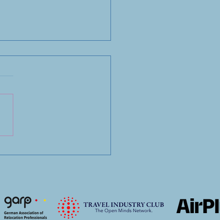
 suchen einen
eiber.“Diesen Satz hören
rstaunlich oft.