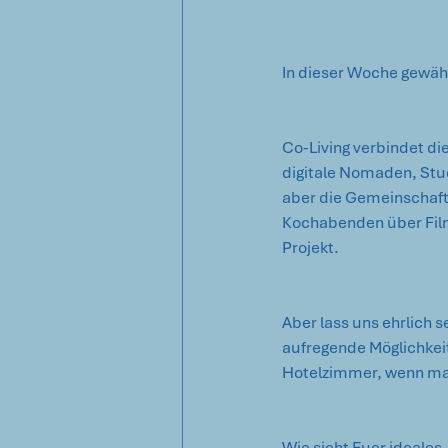
In dieser Woche gewähre
Co-Living verbindet di
digitale Nomaden, Stud
aber die Gemeinschaft
Kochabenden über Film
Projekt.
Aber lass uns ehrlich s
aufregende Möglichkeit
Hotelzimmer, wenn ma
Wie sieht Euer ideales