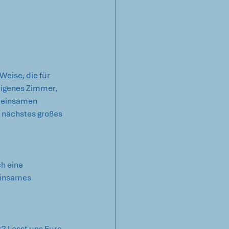
eise, die für 
eigenes Zimmer, 
meinsamen 
 nächstes großes 
h eine 
einsames 
? Lasst uns Eure 