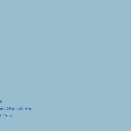
e 
 Stell Dir vor, 
d Dein 