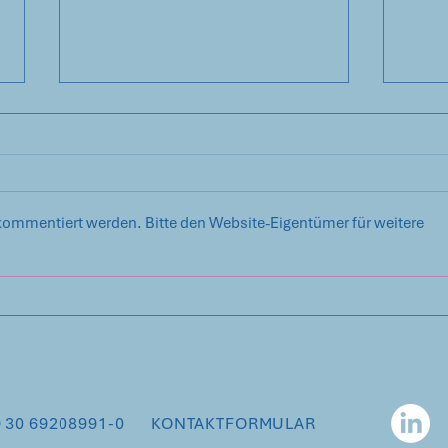
kommentiert werden. Bitte den Website-Eigentümer für weitere
Lass das Kind nicht erst in
„Wir
den Brunnen fallen!
Betr
wir e
 30 69208991-0
KONTAKTFORMULAR