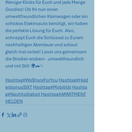
Weniger Klicks für Euch und jede Menge 
Goodies! Ob Ihr nun einen 
umweltfreundlichen Kleinwagen oder ein 
schickes Elektroauto benötigt, wir haben 
die perfekte Lösung für Euch. Also, 
schnappt Euch die Schlüssel zu Eurem 
nachhaltigen Abenteuer und schaut 
gleich mal vorbei! Lasst uns gemeinsam 
die Straßen erobern - umweltfreundlich 
und mit Stil! 🌍🚗✨
Hashtag#WeShareForYou
Hashtag#Held
enbonusSIXT
Hashtag#Mobilität
Hashta
g#Nachhaltigkeit
Hashtag#APARTMENT
HELDEN