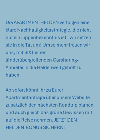
Die APARTMENTHELDEN verfolgen eine 
klare Nachhaltigkeitsstrategie, die nicht 
nur ein Lippenbekenntnis ist - wir setzen 
sie in die Tat um! Umso mehr freuen wir 
uns, mit SIXT einen 
länderübergreifenden Carsharing-
Anbieter in die Heldenwelt geholt zu 
haben. 
Ab sofort könnt Ihr zu Eurer 
Apartmentanfrage über unsere Website 
zusätzlich den nächsten Roadtrip planen 
und auch gleich das grüne Gewissen mit 
auf die Reise nehmen. JETZT DEN 
HELDEN-BONUS SICHERN!