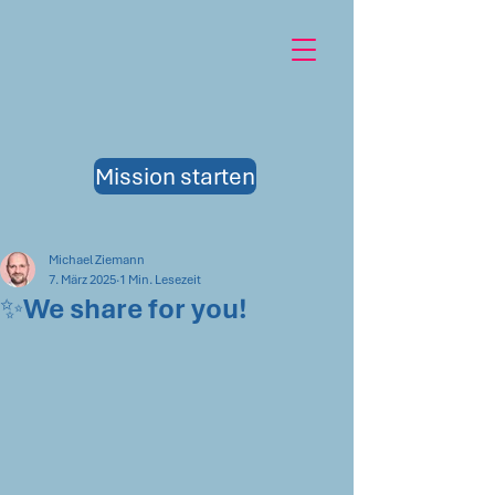
Mission starten
Michael Ziemann
7. März 2025
1 Min. Lesezeit
✨We share for you!