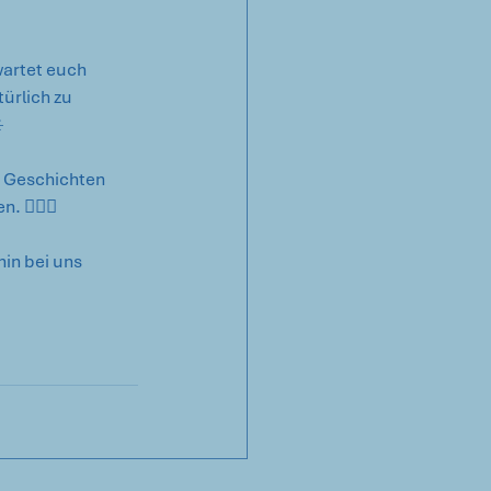
artet euch 
ürlich zu 
️
, Geschichten 
 🦸‍♂️✨
in bei uns 