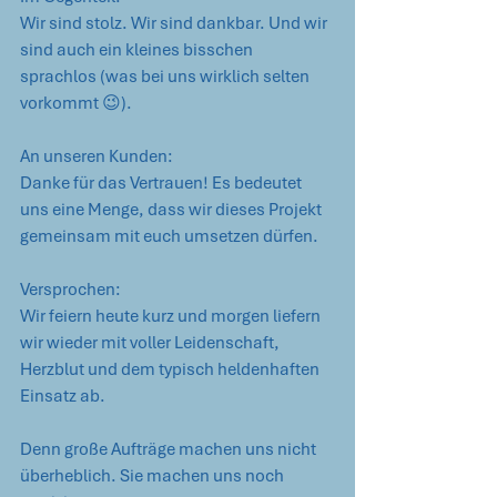
Wir sind stolz. Wir sind dankbar. Und wir 
sind auch ein kleines bisschen 
sprachlos (was bei uns wirklich selten 
vorkommt 😉).
An unseren Kunden: 
Danke für das Vertrauen! Es bedeutet 
uns eine Menge, dass wir dieses Projekt 
gemeinsam mit euch umsetzen dürfen.
Versprochen: 
Wir feiern heute kurz und morgen liefern 
wir wieder mit voller Leidenschaft, 
Herzblut und dem typisch heldenhaften 
Einsatz ab.
Denn große Aufträge machen uns nicht 
überheblich. Sie machen uns noch 