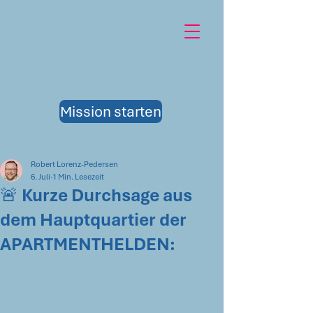
Mission starten
Robert Lorenz-Pedersen
6. Juli
1 Min. Lesezeit
🚨 Kurze Durchsage aus
dem Hauptquartier der
APARTMENTHELDEN: