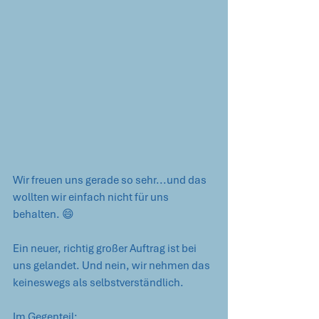
Wir freuen uns gerade so sehr...und das 
wollten wir einfach nicht für uns 
behalten. 😄
Ein neuer, richtig großer Auftrag ist bei 
uns gelandet. Und nein, wir nehmen das 
keineswegs als selbstverständlich.
Im Gegenteil: