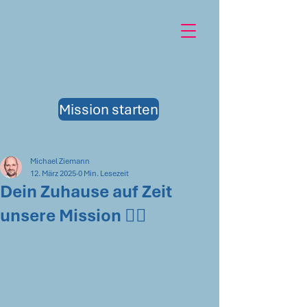
Mission starten
Michael Ziemann
12. März 2025
0 Min. Lesezeit
Dein Zuhause auf Zeit
unsere Mission 🦸‍♂️