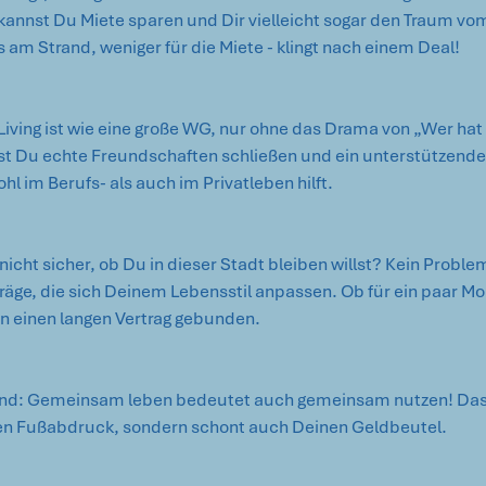
nst Du Miete sparen und Dir vielleicht sogar den Traum vom 
 am Strand, weniger für die Miete - klingt nach einem Deal!
ving ist wie eine große WG, nur ohne das Drama von „Wer hat d
st Du echte Freundschaften schließen und ein unterstützende
l im Berufs- als auch im Privatleben hilft.
 nicht sicher, ob Du in dieser Stadt bleiben willst? Kein Proble
träge, die sich Deinem Lebensstil anpassen. Ob für ein paar Mo
an einen langen Vertrag gebunden.
d: Gemeinsam leben bedeutet auch gemeinsam nutzen! Das r
en Fußabdruck, sondern schont auch Deinen Geldbeutel.