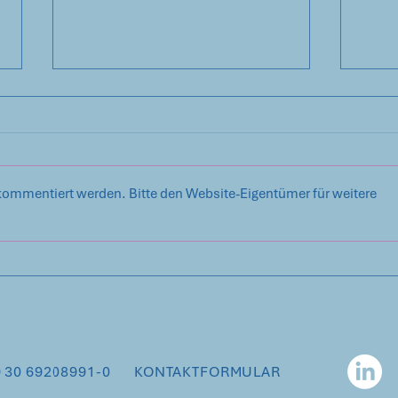
kommentiert werden. Bitte den Website-Eigentümer für weitere
„Wir suchen einen
Der 
Betreiber.“Diesen Satz hören
Proj
wir erstaunlich oft.
lang
Spat
 30 69208991-0
KONTAKTFORMULAR