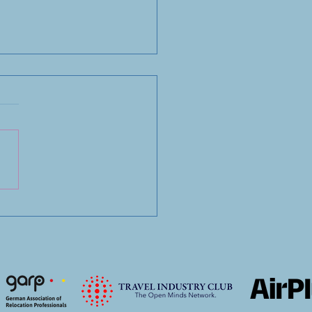
größte Fehler vieler
ektentwickler beginnt
e vor dem ersten
enstich.