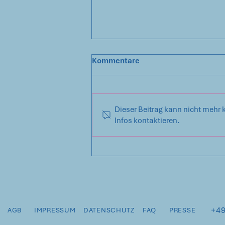
Kommentare
Dieser Beitrag kann nicht mehr 
Infos kontaktieren.
Lass das Kind nicht erst in
den Brunnen fallen!
+49
AGB
IMPRESSUM
DATENSCHUTZ
FAQ
PRESSE