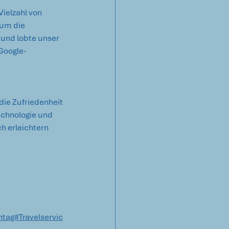
ielzahl von 
 um die 
und lobte unser 
 Google-
die Zufriedenheit 
echnologie und 
h erleichtern 
tag#Travelservic