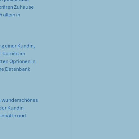
orären Zuhause 
allein in 
ng einer Kundin, 
e bereits im 
zten Optionen in 
che Datenbank 
in wunderschönes 
der Kundin 
schäfte und 