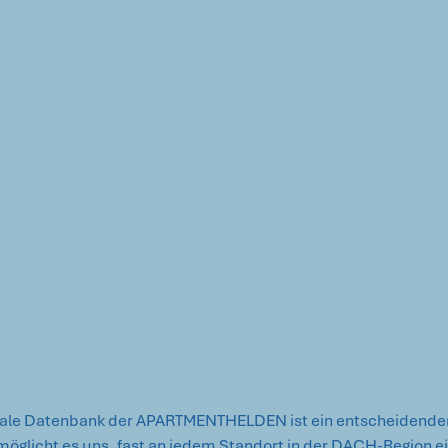
tale Datenbank der APARTMENTHELDEN ist ein entscheidender
möglicht es uns, fast an jedem Standort in der DACH-Region e