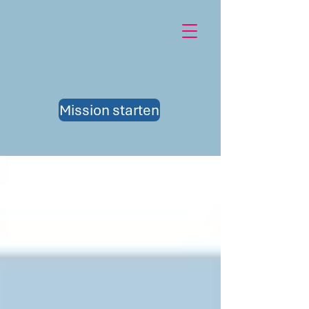
Mission starten