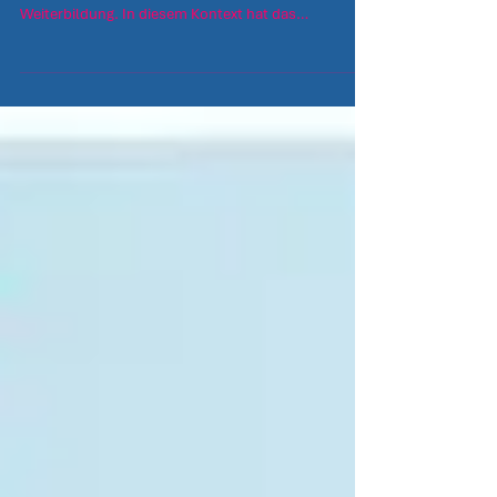
Weiterbildung. In diesem Kontext hat das
Bildungsinstitut des IV D Bundesverband | Die
Immobilienunternehmer die Zusammenfassung der
Keynote der APARTMENTHELDEN veröffentlicht. Der
IVD hat sich dem Ziel verschrieben, seinen
Mitgliedern und der Branche insgesamt qualitativ
hochwertige Informationen und Schulungen
anzubieten. Die Entscheidung, die Keynote der
APARTMENTHELDEN zu ve