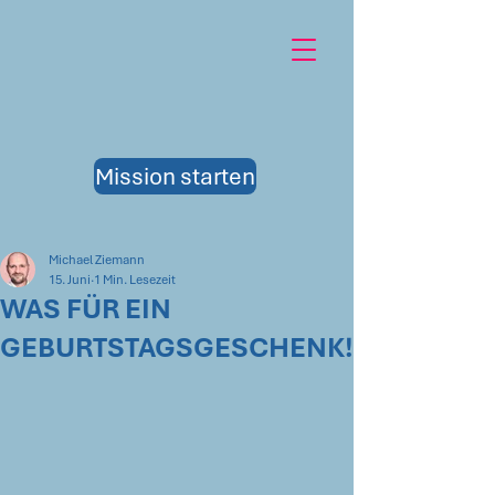
Mission starten
Michael Ziemann
15. Juni
1 Min. Lesezeit
WAS FÜR EIN
GEBURTSTAGSGESCHENK!