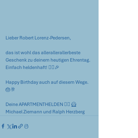
Lieber Robert Lorenz-Pedersen,
das ist wohl das allerallerallerbeste 
Geschenk zu deinem heutigen Ehrentag. 
Einfach heldenhaft! 🦸‍♂️🎉
Happy Birthday auch auf diesem Wege. 
🎂🥂
Deine APARTMENTHELDEN 🦸‍♂️ 🦸 
Michael Ziemann und Ralph Herzberg