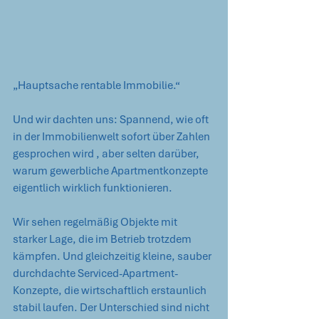
„Hauptsache rentable Immobilie.“
Und wir dachten uns: Spannend, wie oft 
in der Immobilienwelt sofort über Zahlen 
gesprochen wird , aber selten darüber, 
warum gewerbliche Apartmentkonzepte 
eigentlich wirklich funktionieren.
Wir sehen regelmäßig Objekte mit 
starker Lage, die im Betrieb trotzdem 
kämpfen. Und gleichzeitig kleine, sauber 
durchdachte Serviced-Apartment-
Konzepte, die wirtschaftlich erstaunlich 
stabil laufen. Der Unterschied sind nicht 