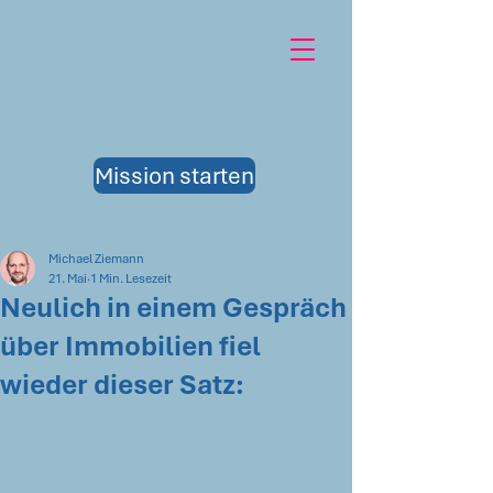
Mission starten
Michael Ziemann
21. Mai
1 Min. Lesezeit
Neulich in einem Gespräch
über Immobilien fiel
wieder dieser Satz: