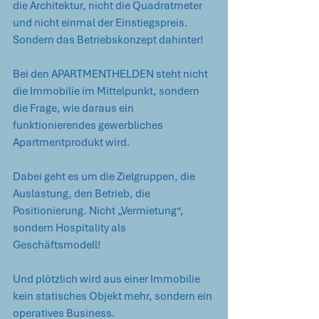
die Architektur, nicht die Quadratmeter 
und nicht einmal der Einstiegspreis. 
Sondern das Betriebskonzept dahinter!
Bei den APARTMENTHELDEN steht nicht 
die Immobilie im Mittelpunkt, sondern 
die Frage, wie daraus ein 
funktionierendes gewerbliches 
Apartmentprodukt wird. 
Dabei geht es um die Zielgruppen, die 
Auslastung, den Betrieb, die 
Positionierung. Nicht „Vermietung“, 
sondern Hospitality als 
Geschäftsmodell!
Und plötzlich wird aus einer Immobilie 
kein statisches Objekt mehr, sondern ein 
operatives Business.