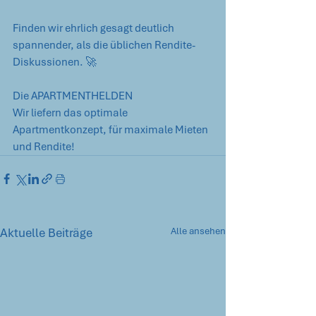
Finden wir ehrlich gesagt deutlich 
spannender, als die üblichen Rendite-
Diskussionen. 🚀
Die APARTMENTHELDEN
Wir liefern das optimale 
Apartmentkonzept, für maximale Mieten 
und Rendite!
Aktuelle Beiträge
Alle ansehen