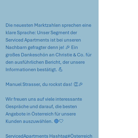
Die neuesten Marktzahlen sprechen eine 
klare Sprache: Unser Segment der 
Serviced Apartments ist bei unseren 
Nachbarn gefragter denn je! 🎉 Ein 
großes Dankeschön an Christie & Co. für 
den ausführlichen Bericht, der unsere 
Informationen bestätigt. 💪 
Manuel Strasser, du rockst das! 👏🎉 
Wir freuen uns auf viele interessante 
Gespräche und darauf, die besten 
Angebote in Österreich für unsere 
Kunden auszuwählen. 🔴🤍 
ServicedApartments 
Hashtag#Österreich