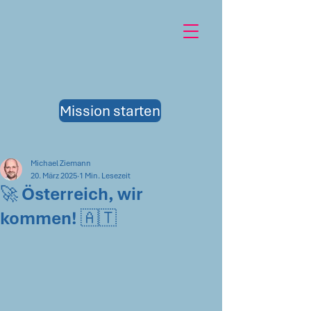
Mission starten
Michael Ziemann
20. März 2025
1 Min. Lesezeit
🚀 Österreich, wir
kommen! 🇦🇹