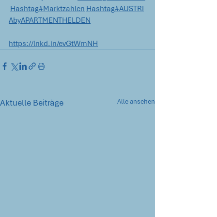
Hashtag#Marktzahlen
Hashtag#AUSTRI
AbyAPARTMENTHELDEN
https://lnkd.in/evGtWmNH
Aktuelle Beiträge
Alle ansehen